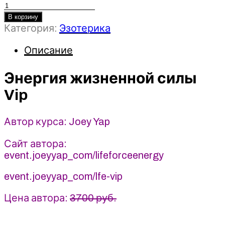
Количество
товара
В корзину
Категория:
Эзотерика
Энергия
жизненной
Описание
силы
Vip
(2025)
Энергия жизненной силы
Joey
Vip
Yap
Автор курса: Joey Yap
Сайт автора:
event.joeyyap_com/lifeforceenergy
event.joeyyap_com/lfe-vip
Цена автора:
3700 руб.