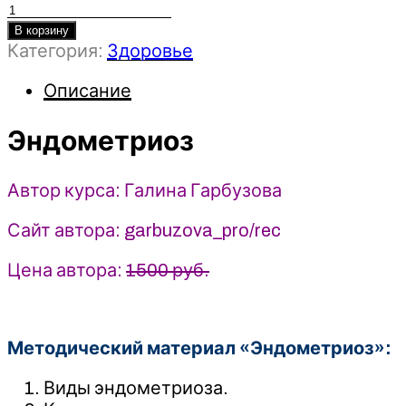
Количество
товара
В корзину
Категория:
Здоровье
Эндометриоз
-
Описание
Галина
Гарбузова
(2025)
Эндометриоз
garbuzova.pro
Автор курса: Галина Гарбузова
Сайт автора: garbuzova_pro/rec
Цена автора:
1500 руб.
Методический материал «Эндометриоз»:
Виды эндометриоза.