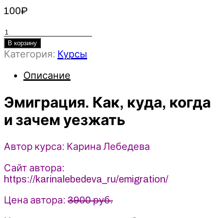
100
₽
Количество
товара
В корзину
Категория:
Курсы
Эмиграция.
Как,
Описание
куда,
когда
Эмиграция. Как, куда, когда
и
зачем
и зачем уезжать
уезжать
2022
Автор курса: Карина Лебедева
-
Карина
Сайт автора:
Лебедева
https://karinalebedeva_ru/emigration/
Цена автора:
3900 руб.