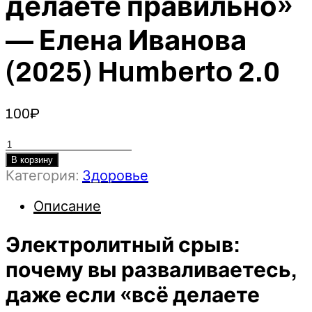
делаете правильно»
— Елена Иванова
(2025) Humberto 2.0
100
₽
Количество
товара
В корзину
Категория:
Здоровье
Электролитный
срыв:
Описание
почему
вы
Электролитный срыв:
разваливаетесь,
даже
почему вы разваливаетесь,
если
даже если «всё делаете
«всё
делаете