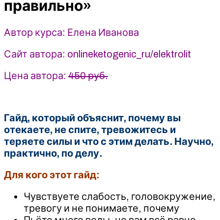
правильно»
правильно»
-
Автор курса: Елена Иванова
Елена
Иванова
Сайт автора: onlineketogenic_ru/elektrolit
(2025)
Humberto
Цена автора:
450 руб.
2.0
Гайд, который объяснит, почему вы
отекаете, не спите, тревожитесь и
теряете силы и что с этим делать. Научно,
практично, по делу.
Для кого этот гайд:
‍Чувствуете слабость, головокружение,
тревогу и не понимаете, почему
Пьёте много воды, но вам всё равно