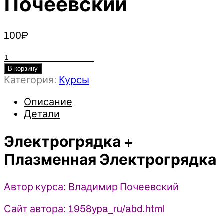
Почеевский
100
₽
Количество
товара
В корзину
Категория:
Курсы
Электрогрядка
+
Описание
Плазменная
Детали
Электрогрядка
-
Владимир
Электрогрядка +
Почеевский
Плазменная Электрогрядка
Автор курса: Владимир Почеевский
Сайт автора: 1958ypa_ru/abd.html