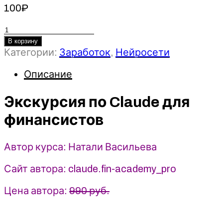
100
₽
Количество
товара
В корзину
Категории:
Заработок
,
Нейросети
Экскурсия
по
Описание
Claude
для
Экскурсия по Claude для
финансистов
-
финансистов
Натали
Васильева
(2026)
Автор курса: Натали Васильева
Сайт автора: claude.fin-academy_pro
Цена автора:
990 руб.