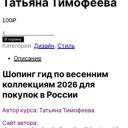
Татьяна Тимофеева
100
₽
Количество
товара
В корзину
Категории:
Дизайн
,
Стиль
Шопинг
гид
Описание
по
весенним
Шопинг гид по весенним
коллекциям
2026
коллекциям 2026 для
для
покупок в России
покупок
в
России
Автор курса: Татьяна Тимофеева
-
Татьяна
Сайт автора:
Тимофеева