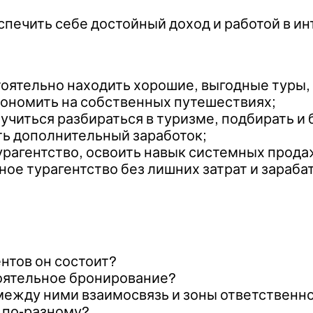
спечить себе достойный доход и работой в и
тоятельно находить хорошие, выгодные туры,
кономить на собственных путешествиях;
учиться разбираться в туризме, подбирать и
ть дополнительный заработок;
турагентство, освоить навык системных прода
ое турагентство без лишних затрат и зарабат
ентов он состоит?
тоятельное бронирование?
я между ними взаимосвязь и зоны ответственн
т по-разному?