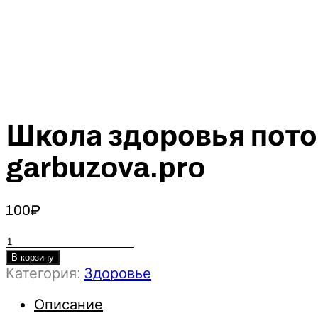
Школа здоровья поток
garbuzova.pro
100
₽
Количество
товара
В корзину
Категория:
Здоровье
Школа
здоровья
Описание
поток