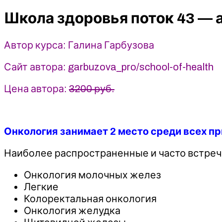
43
Школа здоровья поток 43 — 
(апрель
2026)
-
Автор курса: Галина Гарбузова
Галина
Гарбузова.
Сайт автора: garbuzova_pro/school-of-health
garbuzova.pro
Цена автора:
3200 руб.
Онкология занимает 2 место среди всех пр
Наиболее распространенные и часто встреч
Онкология молочных желез
Легкие
Колоректальная онкология
Онкология желудка