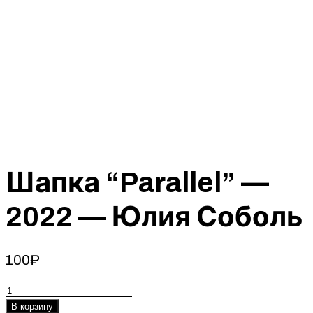
Шапка “Parallel” —
2022 — Юлия Соболь
100
₽
Количество
товара
В корзину