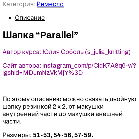
Категория:
Ремесло
Шапка
“Parallel”
Описание
-
2022
-
Шапка “Parallel”
Юлия
Соболь
Автор курса: Юлия Соболь (s_julia_knitting)
Сайт автора: instagram_com/p/CldK7A8q6-v/?
igshid=MDJmNzVkMjY%3D
По этому описанию можно связать двойную
шапку резинкой 2 х 2, от макушки
внутренней части до макушки внешней
части.
Размеры:
51-53, 54-56, 57-59.