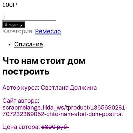
100
₽
Количество
товара
В корзину
Категория:
Ремесло
Что
нам
Описание
стоит
дом
Что нам стоит дом
построить
-
построить
Светлана
Должина
Автор курса: Светлана Должина
(2025)
Scrap
Сайт автора:
Melange
scrapmelange.tilda_ws/tproduct/1365690281-
707232369052-chto-nam-stoit-dom-postroit
Цена автора:
6890 руб.