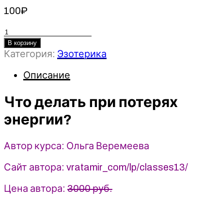
100
₽
Количество
товара
В корзину
Категория:
Эзотерика
Что
делать
Описание
при
потерях
Что делать при потерях
энергии?
-
энергии?
Ольга
Веремеева
Автор курса: Ольга Веремеева
(2025)
Врата
Сайт автора: vratamir_com/lp/classes13/
Миров
Цена автора:
3000 руб.