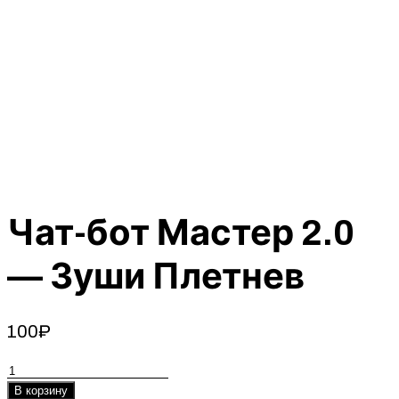
Чат-бот Мастер 2.0
— Зуши Плетнев
100
₽
Количество
товара
В корзину