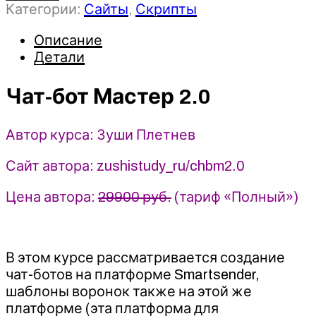
Категории:
Сайты
,
Скрипты
Чат-
бот
Описание
Мастер
Детали
2.0
-
Зуши
Чат-бот Мастер 2.0
Плетнев
Автор курса: Зуши Плетнев
Сайт автора: zushistudy_ru/chbm2.0
Цена автора:
29900 руб.
(тариф «Полный»)
В этом курсе рассматривается создание
чат-ботов на платформе Smartsender,
шаблоны воронок также на этой же
платформе (эта платформа для