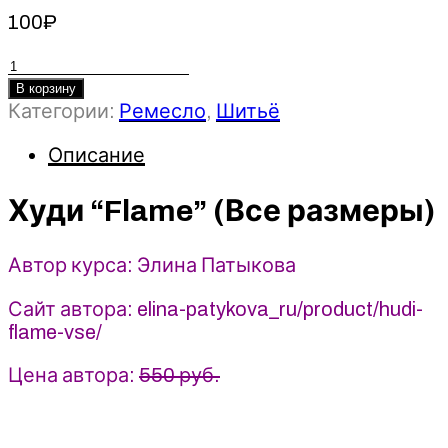
100
₽
Количество
товара
В корзину
Категории:
Ремесло
,
Шитьё
Худи
“Flame”
Описание
(Все
размеры)
-
Худи “Flame” (Все размеры)
2022
-
Автор курса: Элина Патыкова
Шитье
-
Сайт автора: elina-patykova_ru/product/hudi-
Элина
flame-vse/
Патыкова
Цена автора:
550 руб.