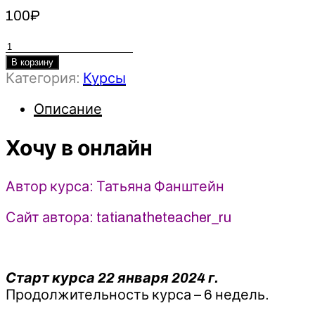
100
₽
Количество
товара
В корзину
Категория:
Курсы
Хочу
в
Описание
онлайн
-
Хочу в онлайн
Татьяна
Фанштейн
(2024)
Автор курса: Татьяна Фанштейн
Школа
Татьяны
Сайт автора: tatianatheteacher_ru
Фанштейн
Старт курса 22 января 2024 г.
Продолжительность курса – 6 недель.