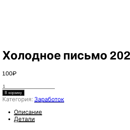
Холодное письмо 20
100
₽
Количество
товара
В корзину
Категория:
Заработок
Холодное
письмо
Описание
2021
Детали
-
Максим