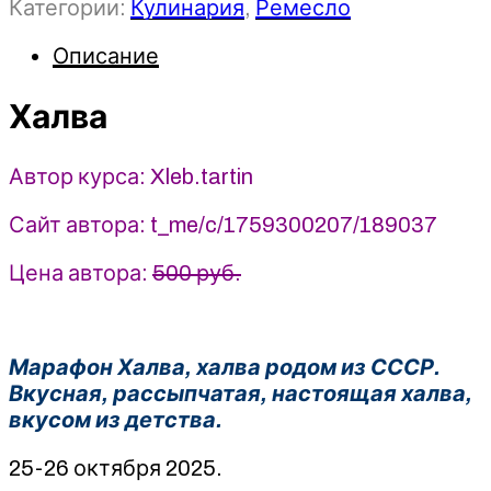
Категории:
Кулинария
,
Ремесло
Халва
-
Описание
Xleb.tartin
(2025)
Халва
Автор курса: Xleb.tartin
Сайт автора: t_me/c/1759300207/189037
Цена автора:
500 руб.
Марафон Халва, халва родом из СССР.
Вкусная, рассыпчатая, настоящая халва,
вкусом из детства.
25-26 октября 2025.