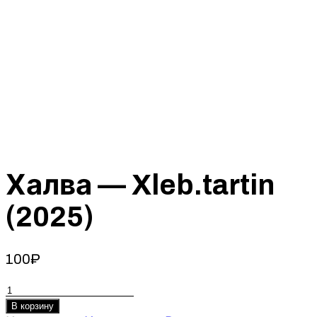
Халва — Xleb.tartin
(2025)
100
₽
Количество
товара
В корзину