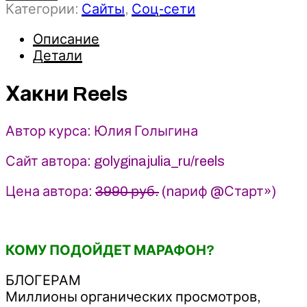
Категории:
Сайты
,
Соц-сети
Хакни
Reels
Описание
2021
-
Детали
Юлия
Голыгина
Хакни Reels
Автор курса: Юлия Голыгина
Сайт автора: golyginajulia_ru/reels
Цена автора:
3990 руб.
(nариф @Старт»)
КОМУ ПОДОЙДЕТ МАРАФОН?
БЛОГЕРАМ
Миллионы органических просмотров,