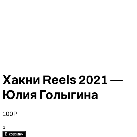
Хакни Reels 2021 —
Юлия Голыгина
100
₽
Количество
товара
В корзину