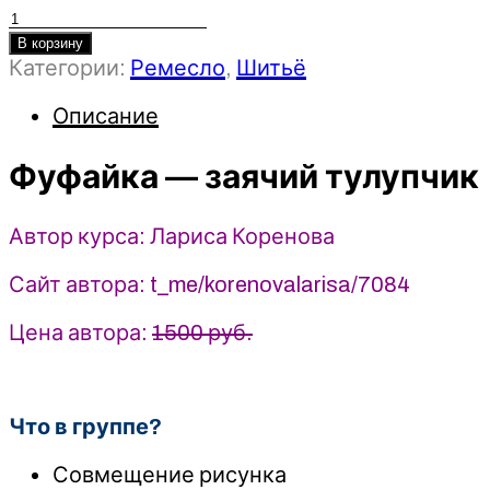
Количество
товара
В корзину
Категории:
Ремесло
,
Шитьё
Фуфайка
-
Описание
заячий
тулупчик
-
Фуфайка — заячий тулупчик
Лариса
Коренова
Автор курса: Лариса Коренова
(2025)
Сайт автора: t_me/korenovalarisa/7084
Цена автора:
1500 руб.
Что в группе?
Совмещение рисунка