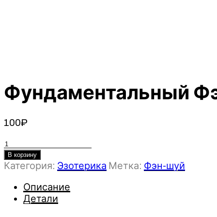
Фундаментальный Фэ
100
₽
Количество
товара
В корзину
Категория:
Эзотерика
Метка:
Фэн-шуй
Фундаментальный
Фэн-
Описание
Шуй
Детали
-
Инна