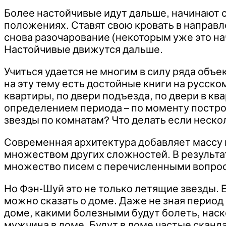
Более настойчивые идут дальше, начинают с
положениях. Ставят свою кровать в направл
снова разочарование (некоторым уже это на
Настойчивые движутся дальше.
Учиться удается не многим в силу ряда объе
на эту тему есть достойные книги на русско
квартиры, по двери подъезда, по двери в кв
определением периода – по моменту постро
звезды по комнатам? Что делать если неск
Современная архитектура добавляет массу в
множеством других сложностей. В результа
множество писем с перечисленными вопро
Но Фэн-Шуй это не только летящие звезды. 
можно сказать о доме. Даже не зная период 
доме, какими болезными будут болеть, нас
мужчина в доме. Будут в доме частые сканда