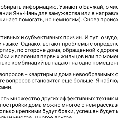
обирать информацию. Узнают о Бачжай, о чис
ении Янь-Нянь для замужества или в направл
чинает помогать, но немногим). Снова проис
ктивных и субъективных причин. И тут, о чудо
м языке. Однако, встают проблемы с определе
артиру, по стороне дома, обращенной к дорог
йки и вселения первых жильцов или по моме
олько комбинаций выпадают на одно помещен
опросов – квартиры и дома невообразимых ф
те вопросов становится еще больше. Я наблю
сами.
Есть множество других эффективных техник и 
постройки дома можно многое о нем рассказат
колько крепкими будут браки, успешен будет
лы и многое, многое другое.