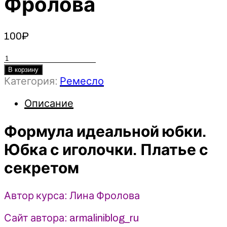
Фролова
100
₽
Количество
товара
В корзину
Категория:
Ремесло
Формула
идеальной
Описание
юбки.
Юбка
Формула идеальной юбки.
с
иголочки.
Юбка с иголочки. Платье с
Платье
секретом
с
секретом
-
Автор курса: Лина Фролова
Лина
Фролова
Сайт автора: armaliniblog_ru