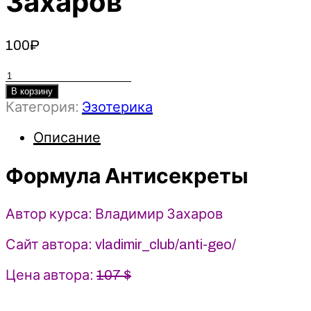
Захаров
100
₽
Количество
товара
В корзину
Категория:
Эзотерика
Формула
Антисекреты
Описание
–
2023
Feng
Формула Антисекреты
Shui
Crazy
Автор курса: Владимир Захаров
Journey
-
Сайт автора: vladimir_club/anti-geo/
Владимир
Захаров
Цена автора:
107 $