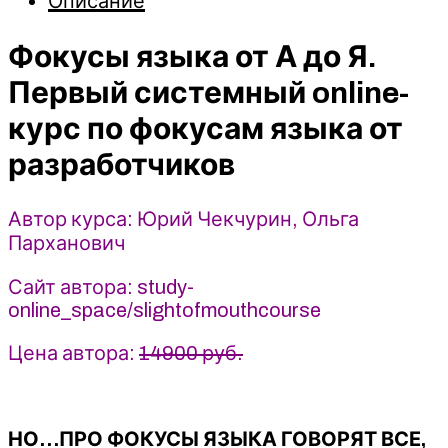
Описание
от
А
Фокусы языка от А до Я.
до
Я.
Первый системный online-
Первый
курс по фокусам языка от
системный
online-
разработчиков
курс
по
Автор курса: Юрий Чекчурин, Ольга
фокусам
Парханович
языка
от
Сайт автора: study-
разработчиков
online_space/slightofmouthcourse
-
2023
Цена автора:
14900 руб.
Высшая
школа
НЛП
-
НО…ПРО ФОКУСЫ ЯЗЫКА ГОВОРЯТ ВСЕ,