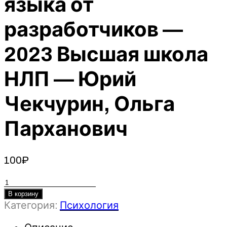
языка от
разработчиков —
2023 Высшая школа
НЛП — Юрий
Чекчурин, Ольга
Парханович
100
₽
Количество
товара
В корзину
Категория:
Психология
Фокусы
языка