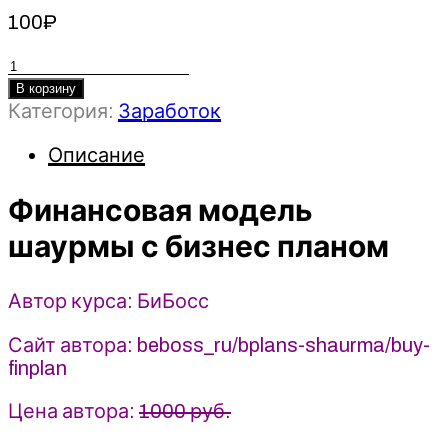
100
₽
Количество
товара
В корзину
Категория:
Заработок
Финансовая
модель
Описание
шаурмы
с
Финансовая модель
бизнес
планом
шаурмы с бизнес планом
-
2022
-
Автор курса: БиБосс
БиБосс
Сайт автора: beboss_ru/bplans-shaurma/buy-
finplan
Цена автора:
1000 руб.