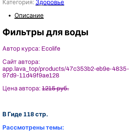
Категория:
Здоровье
Фильтры
для
Описание
воды
(2026)
Ecolife
Фильтры для воды
Автор курса: Ecolife
Сайт автора:
app.lava_top/products/47c353b2-eb9e-4835-
97d9-11d49f9ae128
Цена автора:
1215 руб.
В Гиде 118 стр.
Рассмотрены темы: