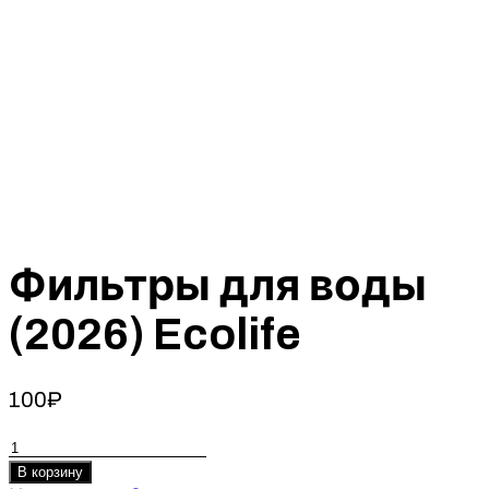
Фильтры для воды
(2026) Ecolife
100
₽
Количество
товара
В корзину