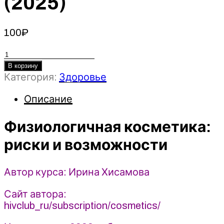
(2025)
100
₽
Количество
товара
В корзину
Категория:
Здоровье
Физиологичная
косметика:
Описание
риски
и
Физиологичная косметика:
возможности
-
риски и возможности
Ирина
Хисамова
Автор курса: Ирина Хисамова
(2025)
Сайт автора:
hivclub_ru/subscription/cosmetics/