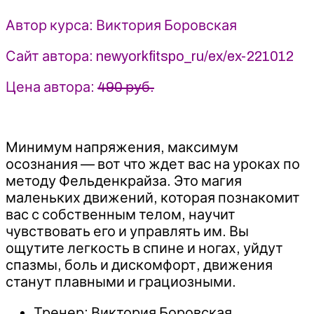
и
тазобедренных
Автор курса: Виктория Боровская
-
2023
Сайт автора: newyorkfitspo_ru/ex/ex-221012
FitSpoКлуб
-
Цена автора:
490 руб.
Виктория
Боровская
Минимум напряжения, максимум
осознания — вот что ждет вас на уроках по
методу Фельденкрайза. Это магия
маленьких движений, которая познакомит
вас с собственным телом, научит
чувствовать его и управлять им. Вы
ощутите легкость в спине и ногах, уйдут
спазмы, боль и дискомфорт, движения
станут плавными и грациозными.
Тренер: Виктория Боровская