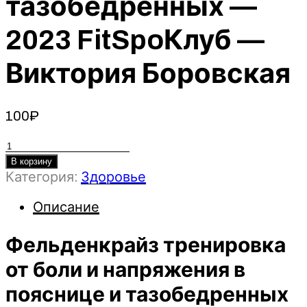
тазобедренных —
2023 FitSpoКлуб —
Виктория Боровская
100
₽
Количество
товара
В корзину
Категория:
Здоровье
Фельденкрайз
тренировка
Описание
от
боли
Фельденкрайз тренировка
и
напряжения
от боли и напряжения в
в
пояснице и тазобедренных
пояснице