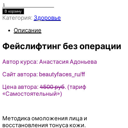
Количество
товара
В корзину
Категория:
Здоровье
Фейслифтинг
без
Описание
операции
-
2023
Фейслифтинг без операции
-
Анастасия
Автор курса: Анастасия Адоньева
Адоньева
Сайт автора: beautyfaces_ru/ff
Цена автора:
4500 руб
. (тариф
«Самостоятельный»)
Методика омоложения лица и
восстановления тонуса кожи.