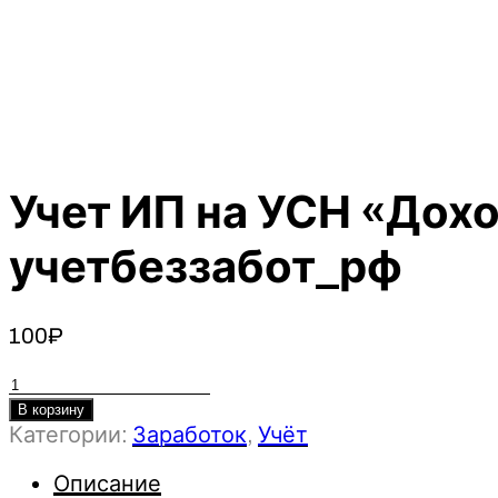
Учет ИП на УСН «Дох
учетбеззабот_рф
100
₽
Количество
товара
В корзину
Категории:
Заработок
,
Учёт
Учет
ИП
Описание
на