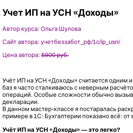
УСН
Учет ИП на УСН «Доходы»
«Доходы»
-
Ольга
Автор курса: Ольга Шулова
Шулова
(2024)
Сайт автора: учетбеззабот_рф/1c/ip_usn/
учетбеззабот_рф
Цена автора:
5900 руб.
Учёт ИП на УСН «Доходы» считается одним и
баз я часто сталкиваюсь с неверным расчё
операций. Особые сложности обычно вызыва
декларации.
В данном мастер-классе я постаралась раск
примере в 1С: Бухгалтерии показано всё: о
Учёт ИП на УСН «Доходы» — это легко?