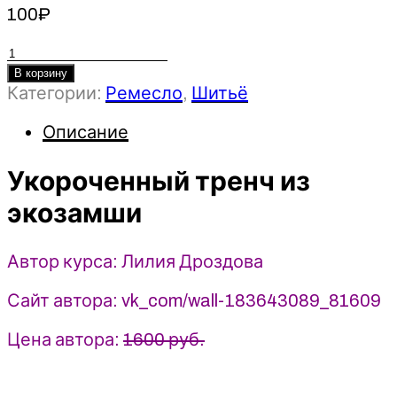
100
₽
Количество
товара
В корзину
Категории:
Ремесло
,
Шитьё
Укороченный
тренч
Описание
из
экозамши
Укороченный тренч из
-
Лилия
экозамши
Дроздова
(2025)
Автор курса: Лилия Дроздова
Сайт автора: vk_com/wall-183643089_81609
Цена автора:
1600 руб.