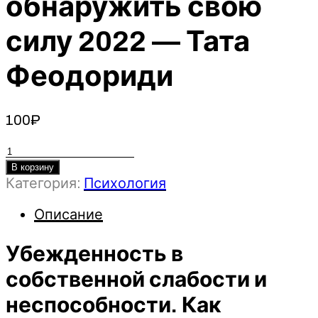
обнаружить свою
силу 2022 — Тата
Феодориди
100
₽
Количество
товара
В корзину
Категория:
Психология
Убежденность
в
Описание
собственной
слабости
Убежденность в
и
неспособности.
собственной слабости и
Как
неспособности. Как
обнаружить