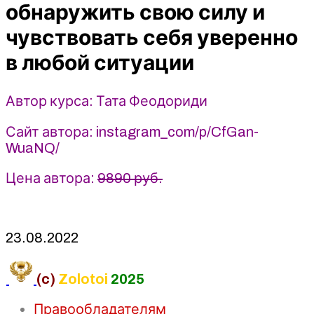
свою
обнаружить свою силу и
силу
чувствовать себя уверенно
2022
-
в любой ситуации
Тата
Феодориди
Автор курса: Тата Феодориди
Сайт автора: instagram_com/p/CfGan-
WuaNQ/
Цена автора:
9890 руб.
23.08.2022
(c)
Zolotoi
2025
Правообладателям