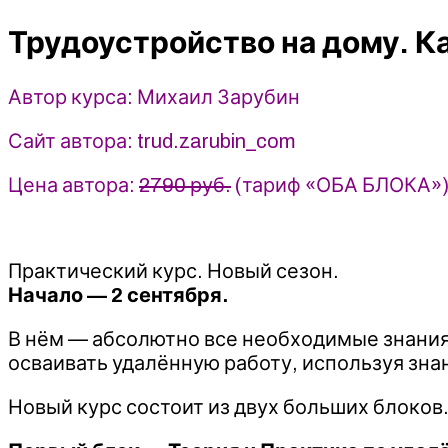
как
Трудоустройство на дому. Ка
получать
от
45.000
Автор курса: Михаил Зарубин
рублей
в
Сайт автора: trud.zarubin_com
месяц
-
Цена автора:
2790 руб.
(тариф «ОБА БЛОКА»
2022
-
Михаил
Практический курс. Новый сезон.
Зарубин
Начало — 2 сентября.
В нём — абсолютно все необходимые знания,
осваивать удалённую работу, используя зна
Новый курс состоит из двух больших блоков.