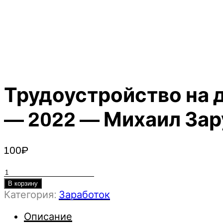
Трудоустройство на д
— 2022 — Михаил Зар
100
₽
Количество
товара
В корзину
Категория:
Заработок
Трудоустройство
на
Описание
дому,