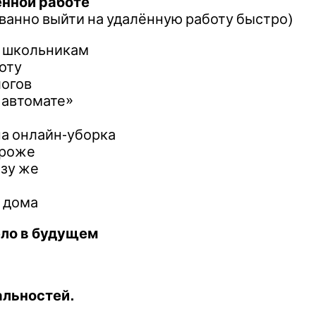
ённой работе
ванно выйти на удалённую работу быстро)
и школьникам
оту
логов
 автомате»
на онлайн-уборка
ороже
азу же
з дома
ело в будущем
альностей.