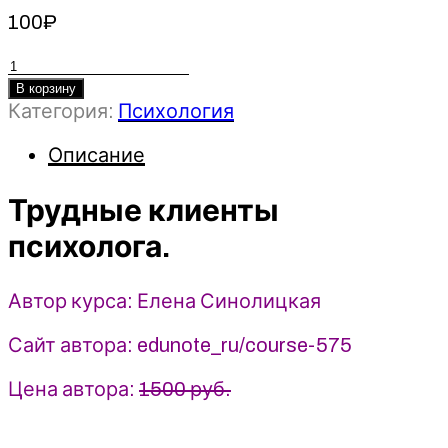
100
₽
Количество
товара
В корзину
Категория:
Психология
Трудные
клиенты
Описание
психолога
-
2023
Трудные клиенты
Еdunote
психолога.
-
Елена
Синолицкая
Автор курса: Елена Синолицкая
Сайт автора: edunote_ru/course-575
Цена автора:
1500 руб.