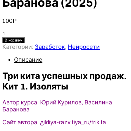
Баранова (2025)
100
₽
Количество
товара
В корзину
Категории:
Заработок
,
Нейросети
Три
кита
Описание
успешных
продаж.
Три кита успешных продаж.
Кит
1.
Кит 1. Изоляты
Изоляты
-
Юрий
Автор курса: Юрий Курилов, Василина
Курилов,
Баранова
Василина
Сайт автора: gildiya-razvitiya_ru/trikita
Баранова
(2025)