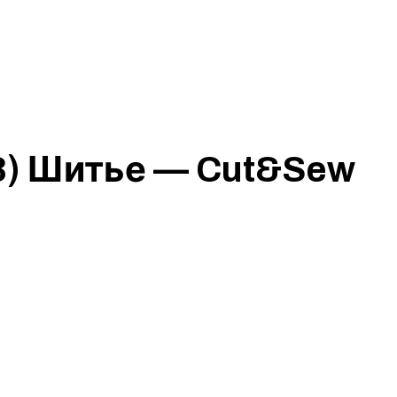
23) Шитье — Cut&Sew