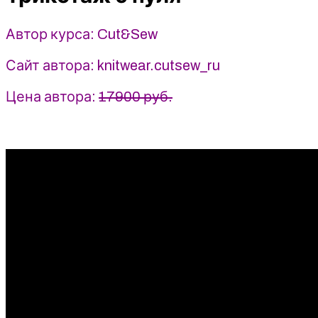
-
Cut&Sew
Автор курса: Cut&Sew
Сайт автора: knitwear.cutsew_ru
Цена автора:
17900 руб.