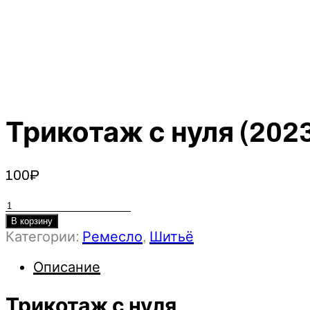
Трикотаж с нуля (20
100
₽
Количество
товара
В корзину
Категории:
Ремесло
,
Шитьё
Трикотаж
с
Описание
нуля
(2023)
Трикотаж с нуля
Шитье