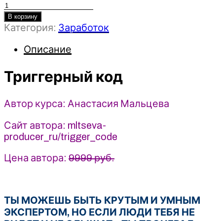
Количество
товара
В корзину
Категория:
Заработок
Триггерный
код
Описание
-
Анастасия
Триггерный код
Мальцева
(2025)
Автор курса: Анастасия Мальцева
Сайт автора: mltseva-
producer_ru/trigger_code
Цена автора:
9999 руб.
ТЫ МОЖЕШЬ БЫТЬ КРУТЫМ И УМНЫМ
ЭКСПЕРТОМ, НО ЕСЛИ ЛЮДИ ТЕБЯ НЕ