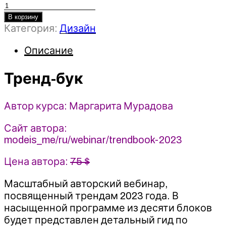
Количество
товара
В корзину
Категория:
Дизайн
Тренд-
бук
Описание
2023
Modeis.me
-
Тренд-бук
Маргарита
Мурадова
Автор курса: Маргарита Мурадова
Сайт автора:
modeis_me/ru/webinar/trendbook-2023
Цена автора:
75 $
Масштабный авторский вебинар,
посвященный трендам 2023 года. В
насыщенной программе из десяти блоков
будет представлен детальный гид по