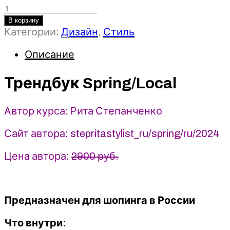
Количество
товара
В корзину
Категории:
Дизайн
,
Стиль
Трендбук
Spring/Local
Описание
-
Рита
Степанченко
Трендбук Spring/Local
(2024)
Автор курса: Рита Степанченко
Сайт автора: stepritastylist_ru/spring/ru/2024
Цена автора:
2900 руб.
Предназначен для шопинга в России
Что внутри: