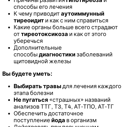
способы его лечения
К чему приводит
аутоиммунный
тиреоидит
и как с ним справиться
Какие органы больше всего страдают
от
тиреотоксикоза
и как от этого
уберечься
Дополнительные
способы
диагностики
заболеваний
щитовидной железы
Вы будете уметь:
Выбирать травы
для лечения каждого
этапа болезни
Не пугаться
«страшных» названий
анализов ТТГ, Т3, Т4, АТ-ТПО, АТ-ТГ
Обеспечить достаточное
поступление
йода
в организм
Действовать при повышенном