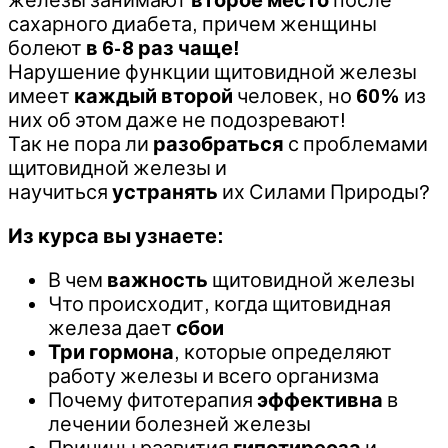
сахарного диабета, причем женщины
болеют
в 6-8 раз чаще!
Нарушение функции щитовидной железы
имеет
каждый второй
человек, но
60%
из
них об этом даже не подозревают!
Так не пора ли
разобраться
с проблемами
щитовидной железы и
научиться
устранять
их Силами Природы?
Из курса вы узнаете:
В чем
важность
щитовидной железы
Что происходит, когда щитовидная
железа дает
сбои
Три гормона
, которые определяют
работу железы и всего организма
Почему фитотерапия
эффективна
в
лечении болезней железы
Причины развития
гипотиреоза
и