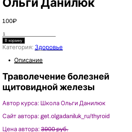
Ольги Данилюк
100
₽
Количество
товара
В корзину
Категория:
Здоровье
Траволечение
болезней
Описание
щитовидной
железы
Траволечение болезней
-
2023
щитовидной железы
-
Школа
Ольги
Автор курса: Школа Ольги Данилюк
Данилюк
Сайт автора: get.olgadaniluk_ru/thyroid
Цена автора:
3900 руб.