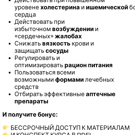
уровене
холестерина
и
ишемической
б
сердца
Действовать при
избыточном
возбуждении
и
«сердечных»
жалобах
Снижать
вязкость
крови и
защищать
сосуды
Регулировать и
оптимизировать
рацион питания
Пользоваться всеми
возможными
формами
лечебных
средств
Отбирать эффективные
аптечные
препараты
И получите бонус:
БЕССРОЧНЫЙ ДОСТУП К МАТЕРИАЛАМ
И КОНСПЕКТ КУРСА В PDF!