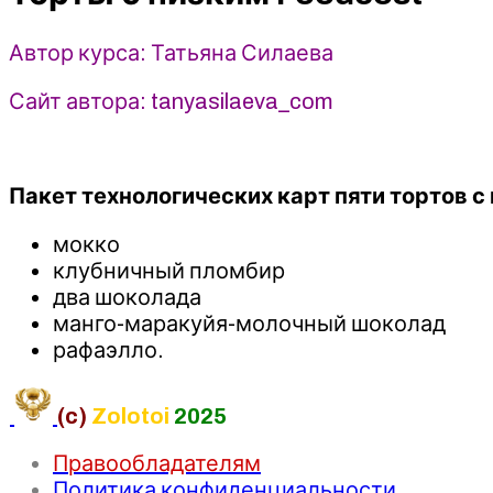
Татьяна
Силаева
Автор курса: Татьяна Силаева
(2024)
tanya_silaeva
Сайт автора: tanyasilaeva_com
Пакет технологических карт пяти тортов с
мокко
клубничный пломбир
два шоколада
манго-маракуйя-молочный шоколад
рафаэлло.
(c)
Zolotoi
2025
Правообладателям
Политика конфиденциальности