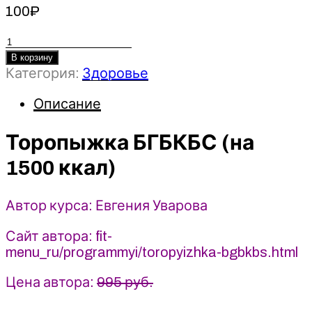
100
₽
Количество
товара
В корзину
Категория:
Здоровье
Торопыжка
БГБКБС
Описание
(на
1500
Торопыжка БГБКБС (на
ккал)
-
1500 ккал)
Евгения
Уварова
(2025)
Автор курса: Евгения Уварова
FIT-
Menu
Сайт автора: fit-
menu_ru/programmyi/toropyizhka-bgbkbs.html
Цена автора:
995 руб.