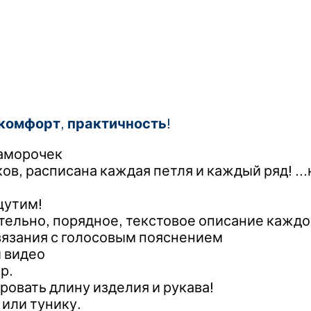
комфорт
,
практичность
!
заморочек
в, расписана каждая петля и каждый ряд! …
щутим!
ельно, порядное, текстовое описание каждог
вязания с голосовым пояснением
 видео
р.
ровать длину изделия и рукава!
 или тунику.