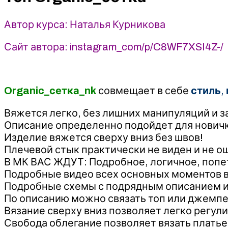
(2024)
nataknitwear
Автор курса: Наталья Курникова
Сайт автора: instagram_com/p/C8WF7XSI4Z-/
Organic_сетка_nk
совмещает в себе
стиль
,
Вяжется легко, без лишних манипуляций и 
Описание определенно подойдет для новичко
Изделие вяжется сверху вниз без швов!
Плечевой стык практически не виден и не о
В МК ВАС ЖДУТ: Подробное, логичное, попет
Подробные видео всех основных моментов 
Подробные схемы с подрядным описанием и
По описанию можно связать топ или джемпе
Вязание сверху вниз позволяет легко регули
Свобода облегание позволяет вязать платье