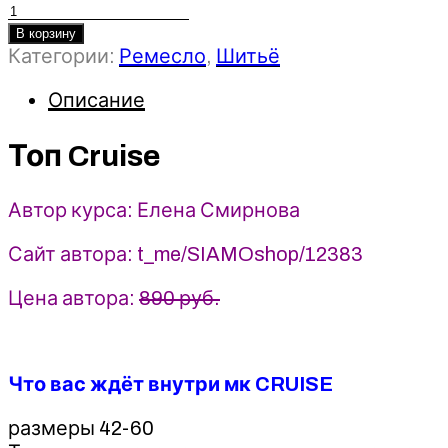
Количество
товара
В корзину
Категории:
Ремесло
,
Шитьё
Топ
Cruise
Описание
-
Елена
Смирнова
Топ Cruise
(2025)
Siamo
Автор курса: Елена Смирнова
Сайт автора: t_me/SIAMOshop/12383
Цена автора:
890 руб.
Что вас ждёт внутри мк CRUISE
размеры 42-60