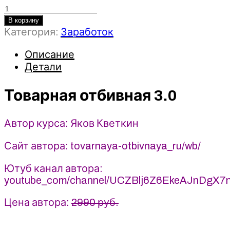
Количество
товара
В корзину
Категория:
Заработок
Товарная
отбивная
Описание
3.0
Детали
2021
-
Яков
Товарная отбивная 3.0
Кветкин
Автор курса: Яков Кветкин
Сайт автора: tovarnaya-otbivnaya_ru/wb/
Ютуб канал автора:
youtube_com/channel/UCZBlj6Z6EkeAJnDgX7
Цена автора:
2990 руб.