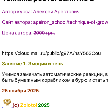
Алексей
Арестович
Автор курса: Алексей Арестович
(2025)
Apeiron
Сайт автора: apeiron_school/technique-of-grow
Цена автора:
2000 грн.
https://cloud.mail.ru/public/g97A/hsY563Cou
Занятие 1. Эмоции и тень
Учимся замечать автоматические реакции, в
быть бумажным корабликом в бурю и стать т
25 ноября 2025.
(c)
Zolotoi
2025