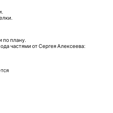
и.
елки.
 по плану.
хода частями от Сергея Алексеева:
ется