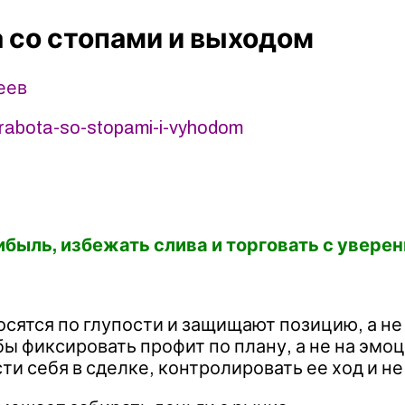
а со стопами и выходом
еев
a-rabota-so-stopami-i-vyhodom
рибыль, избежать слива и торговать с увере
осятся по глупости и защищают позицию, а н
ы фиксировать профит по плану, а не на эмоц
ти себя в сделке, контролировать ее ход и не