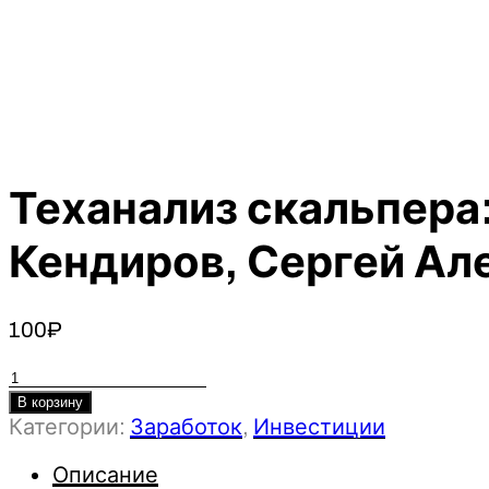
Теханализ скальпера
Кендиров, Сергей Алек
100
₽
Количество
товара
В корзину
Категории:
Заработок
,
Инвестиции
Теханализ
скальпера:
Описание
работа