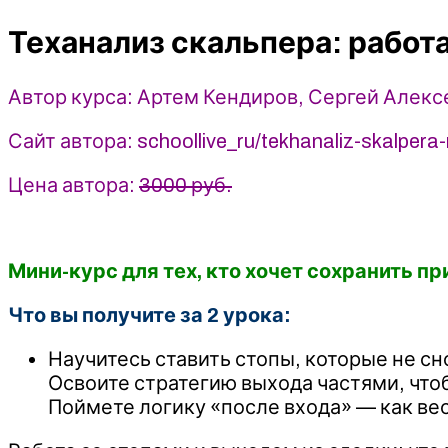
со
Теханализ скальпера: работ
стопами
и
выходом
Автор курса: Артем Кендиров, Сергей Алекс
-
Артем
Сайт автора: schoollive_ru/tekhanaliz-skalper
Кендиров,
Сергей
Цена автора:
3000 руб.
Алексеев
(2025)
Live
Мини-курс для тех, кто хочет сохранить п
Investing
Group
Что вы получите за 2 урока:
Научитесь ставить стопы, которые не сн
Освоите стратегию выхода частями, чтоб
Поймете логику «после входа» — как вес