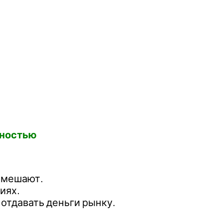
нностью
е мешают.
иях.
 отдавать деньги рынку.