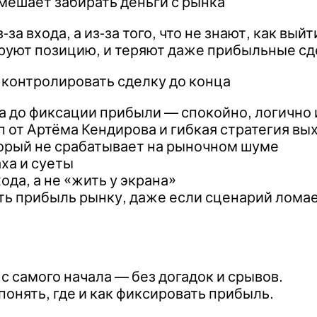
 мешает забирать деньги с рынка
а входа, а из-за того, что не знают, как выйт
ируют позицию, и теряют даже прибыльные сд
ь контролировать сделку до конца
а до фиксации прибыли — спокойно, логично и
п от Артёма Кендирова и гибкая стратегия вы
торый не срабатывает на рыночном шуме
аха и суеты
да, а не «жить у экрана»
ать прибыль рынку, даже если сценарий лома
с самого начала — без догадок и срывов.
понять, где и как фиксировать прибыль.