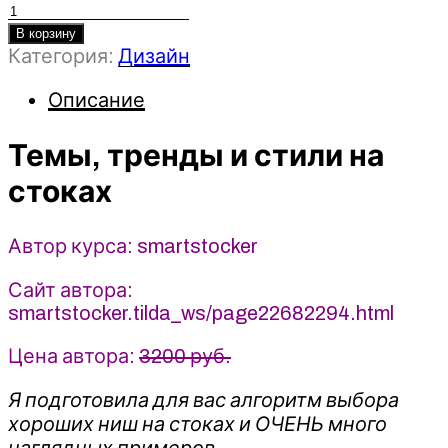
Количество
товара
В корзину
Категория:
Дизайн
Темы,
тренды
Описание
и
стили
Темы, тренды и стили на
на
стоках
стоках
2022
-
smartstocker
Автор курса: smartstocker
Сайт автора:
smartstocker.tilda_ws/page22682294.html
Цена автора:
3200 руб.
Я подготовила для вас алгоритм выбора
хороших ниш на стоках и ОЧЕНЬ много
наглядных примеров.