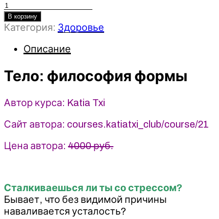
Количество
товара
В корзину
Категория:
Здоровье
Тело:
философия
Описание
формы
(2024)
Katia
Тело: философия формы
Txi
Автор курса: Katia Txi
Сайт автора: courses.katiatxi_club/course/21
Цена автора:
4000 руб.
Сталкиваешься ли ты со стрессом?
Бывает, что без видимой причины
наваливается усталость?