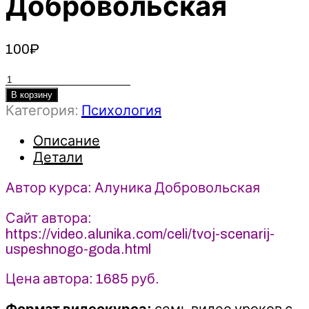
Добровольская
100
₽
Количество
товара
В корзину
Категория:
Психология
Твой
сценарий
Описание
успешного
Детали
года
2021
Автор курса: Алуника Добровольская
обновленная
-
Сайт автора:
Алуника
https://video.alunika.com/celi/tvoj-scenarij-
Добровольская
uspeshnogo-goda.html
Цена автора: 1685 руб.