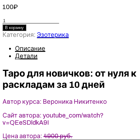
100
₽
Количество
товара
В корзину
Категория:
Эзотерика
Таро
для
Описание
новичков:
Детали
от
нуля
Таро для новичков: от нуля к
к
раскладам
раскладам за 10 дней
за
10
Автор курса: Вероника Никитенко
дней
-
Сайт автора: youtube_com/watch?
Вероника
v=QEeSDldkA9I
Никитенко
Цена автора:
4900 руб.